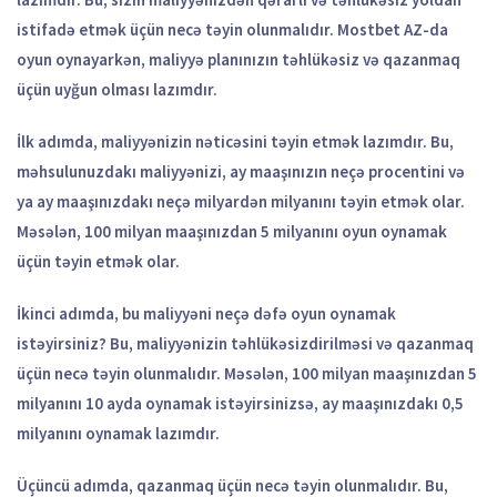
istifadə etmək üçün necə təyin olunmalıdır. Mostbet AZ-da
oyun oynayarkən, maliyyə planınızın təhlükəsiz və qazanmaq
üçün uyğun olması lazımdır.
İlk adımda, maliyyənizin nəticəsini təyin etmək lazımdır. Bu,
məhsulunuzdakı maliyyənizi, ay maaşınızın neçə procentini və
ya ay maaşınızdakı neçə milyardən milyanını təyin etmək olar.
Məsələn, 100 milyan maaşınızdan 5 milyanını oyun oynamak
üçün təyin etmək olar.
İkinci adımda, bu maliyyəni neçə dəfə oyun oynamak
istəyirsiniz? Bu, maliyyənizin təhlükəsizdirilməsi və qazanmaq
üçün necə təyin olunmalıdır. Məsələn, 100 milyan maaşınızdan 5
milyanını 10 ayda oynamak istəyirsinizsə, ay maaşınızdakı 0,5
milyanını oynamak lazımdır.
Üçüncü adımda, qazanmaq üçün necə təyin olunmalıdır. Bu,