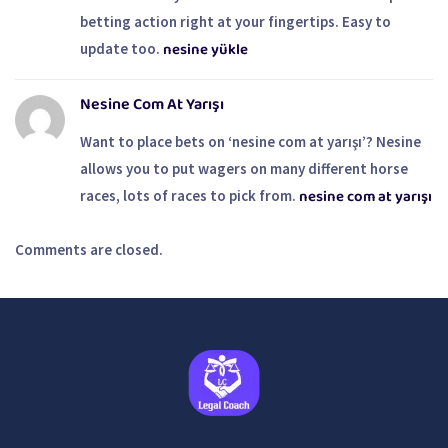
betting action right at your fingertips. Easy to
nesine yükle
update too.
Nesine Com At Yarışı
Want to place bets on ‘nesine com at yarışı’? Nesine
allows you to put wagers on many different horse
nesine com at yarışı
races, lots of races to pick from.
Comments are closed.